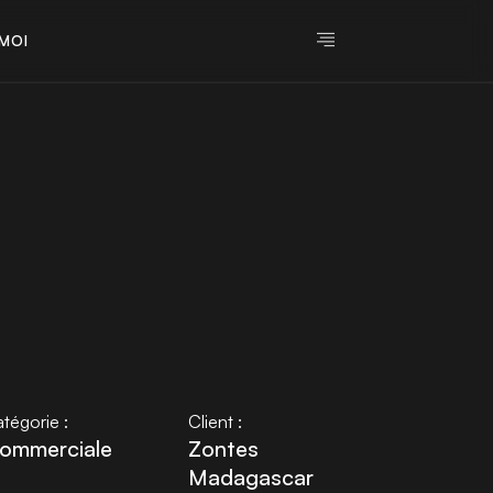
M
O
I
M
O
I
tégorie :
Client :
ommerciale
Zontes
Madagascar