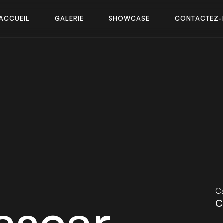
A
C
C
U
E
I
L
G
A
L
E
R
I
E
S
H
O
W
C
A
S
E
C
O
N
T
A
C
T
E
Z
-
A
C
C
U
E
I
L
G
A
L
E
R
I
E
S
H
O
W
C
A
S
E
C
O
N
T
A
C
T
E
Z
-
Ca
ascar
C