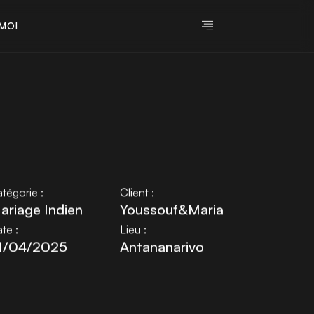
M
O
I
M
O
I
tégorie :
Client :
ariage Indien
Youssouf&Maria
te :
Lieu :
1/04/2025
Antananarivo