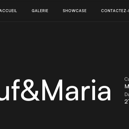
A
C
C
U
E
I
L
G
A
L
E
R
I
E
S
H
O
W
C
A
S
E
C
O
N
T
A
C
T
E
Z
-
A
C
C
U
E
I
L
G
A
L
E
R
I
E
S
H
O
W
C
A
S
E
C
O
N
T
A
C
T
E
Z
-
uf&Maria
Ca
M
Da
2