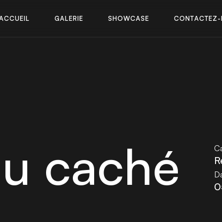
A
C
C
U
E
I
L
G
A
L
E
R
I
E
S
H
O
W
C
A
S
E
C
O
N
T
A
C
T
E
Z
-
A
C
C
U
E
I
L
G
A
L
E
R
I
E
S
H
O
W
C
A
S
E
C
O
N
T
A
C
T
E
Z
-
au caché
Ca
R
Da
0