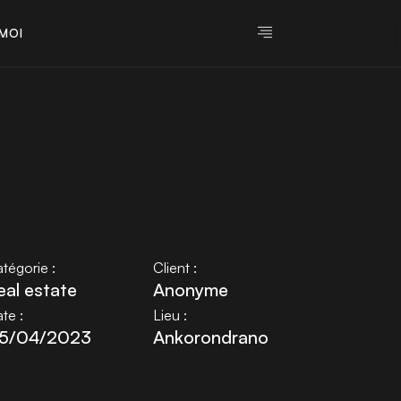
M
O
I
M
O
I
tégorie :
Client :
eal estate
Anonyme
te :
Lieu :
5/04/2023
Ankorondrano