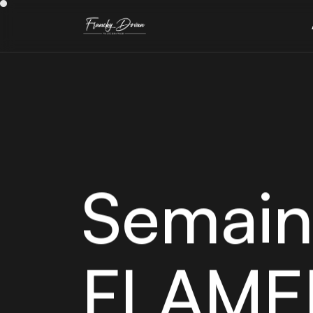
Semai
FLAM