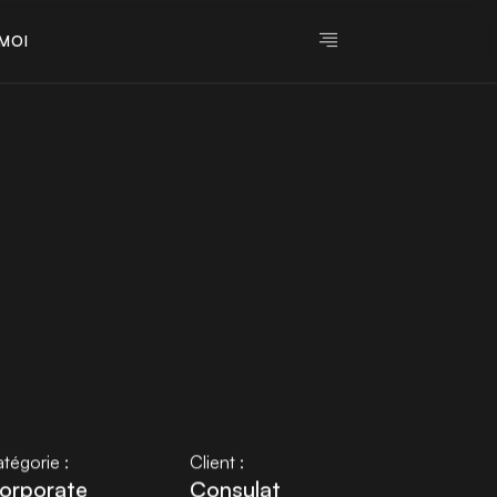
M
O
I
M
O
I
tégorie :
Client :