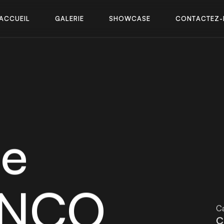
A
C
C
U
E
I
L
G
A
L
E
R
I
E
S
H
O
W
C
A
S
E
C
O
N
T
A
C
T
E
Z
-
A
C
C
U
E
I
L
G
A
L
E
R
I
E
S
H
O
W
C
A
S
E
C
O
N
T
A
C
T
E
Z
-
ne
ENCO
Ca