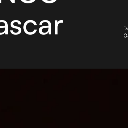
C
ascar
Da
0