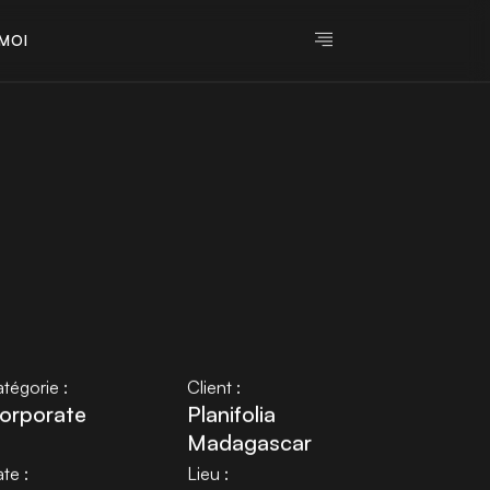
M
O
I
M
O
I
tégorie :
Client :
orporate
Planifolia
Madagascar