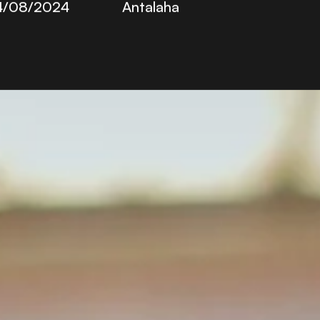
te :
Lieu :
4/08/2024
Antalaha