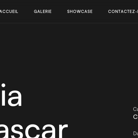
A
C
C
U
E
I
L
G
A
L
E
R
I
E
S
H
O
W
C
A
S
E
C
O
N
T
A
C
T
E
Z
-
A
C
C
U
E
I
L
G
A
L
E
R
I
E
S
H
O
W
C
A
S
E
C
O
N
T
A
C
T
E
Z
-
ia
Ca
ascar
C