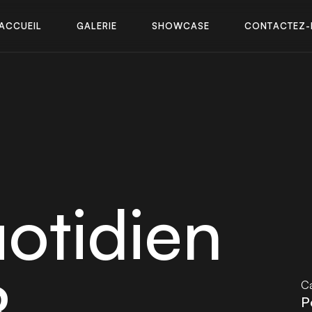
A
C
C
U
E
I
L
G
A
L
E
R
I
E
S
H
O
W
C
A
S
E
C
O
N
T
A
C
T
E
Z
-
A
C
C
U
E
I
L
G
A
L
E
R
I
E
S
H
O
W
C
A
S
E
C
O
N
T
A
C
T
E
Z
-
otidien
B
Ca
P