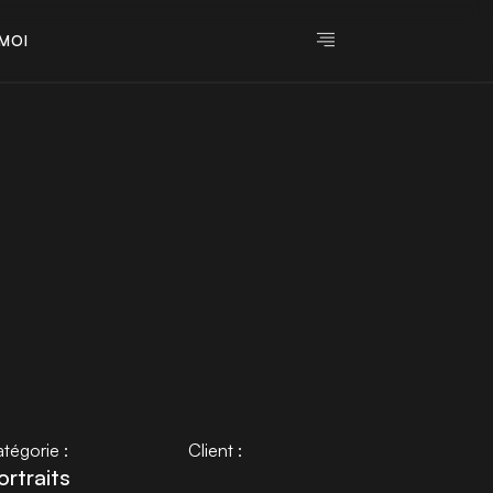
M
O
I
M
O
I
tégorie :
Client :
ortraits